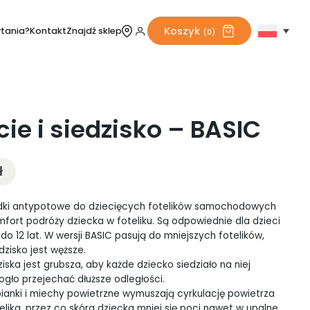
Koszyk
ytania?
Kontakt
Znajdź sklep
(0)
ie i siedzisko – BASIC
ł
adki antypotowe do dziecięcych fotelików samochodowych
fort podróży dziecka w foteliku. Są odpowiednie dla dzieci
do 12 lat. W wersji BASIC pasują do mniejszych fotelików,
dzisko jest węższe.
iska jest grubsza, aby każde dziecko siedziało na niej
gło przejechać dłuższe odległości.
ianki i miechy powietrzne wymuszają cyrkulację powietrza
lika, przez co skóra dziecka mniej się poci nawet w upalne