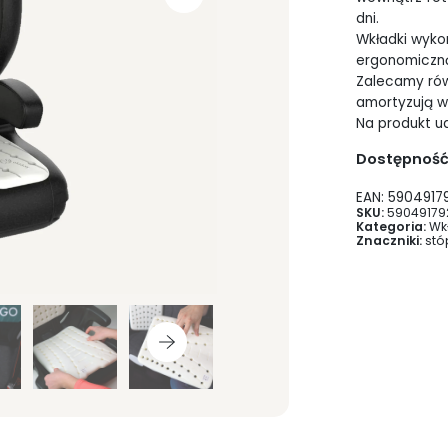
dni.
Wkładki wykon
ergonomiczną
Zalecamy równ
amortyzują w
Na produkt ud
Dostępność
EAN:
5904917
SKU:
59049179
Kategoria:
Wk
Znaczniki:
stó