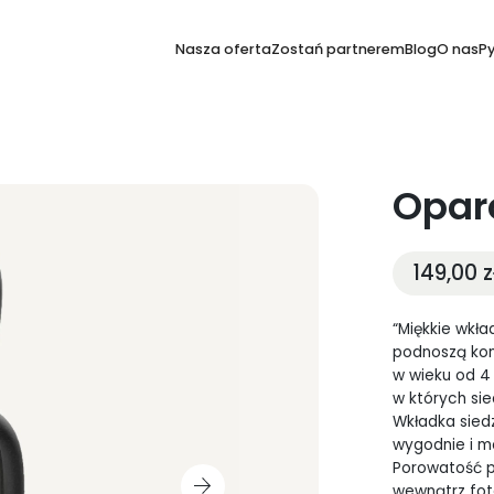
Nasza oferta
Zostań partnerem
Blog
O nas
P
Oparc
149,00
z
“Miękkie wkł
podnoszą kom
w wieku od 4 
w których sie
Wkładka siedz
wygodnie i mo
Porowatość p
wewnątrz fote