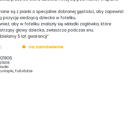
ane są z pianki o specjalnie dobranej gęstości, aby zapewnić
 pozycję siedzącą dziecka w foteliku.
ież, aby w foteliku znalazły się wkładki zagłówka, które
strząsy głowy dziecka, zwłaszcza podczas snu.
zielamy 5 lat gwarancji”
:
na zamówienie
921906
21906
ładki
połapki
,
Fußstütze