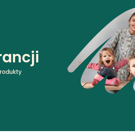
rancji
produkty