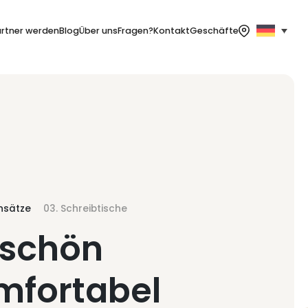
artner werden
Blog
Über uns
Fragen?
Kontakt
Geschäfte
insätze
03. Schreibtische
 schön
mfortabel