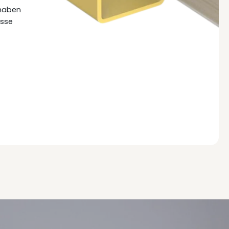
 haben
isse